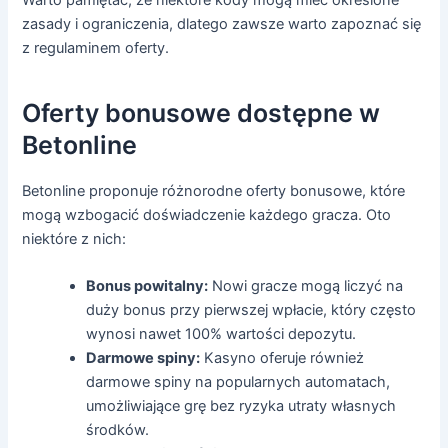
zasady i ograniczenia, dlatego zawsze warto zapoznać się
z regulaminem oferty.
Oferty bonusowe dostępne w
Betonline
Betonline proponuje różnorodne oferty bonusowe, które
mogą wzbogacić doświadczenie każdego gracza. Oto
niektóre z nich:
Bonus powitalny:
Nowi gracze mogą liczyć na
duży bonus przy pierwszej wpłacie, który często
wynosi nawet 100% wartości depozytu.
Darmowe spiny:
Kasyno oferuje również
darmowe spiny na popularnych automatach,
umożliwiające grę bez ryzyka utraty własnych
środków.