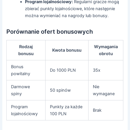
Program lojalnościowy:
Regularni gracze mogą
zbierać punkty lojalnościowe, które następnie
można wymieniać na nagrody lub bonusy.
Porównanie ofert bonusowych
Rodzaj
Wymagania
Kwota bonusu
bonusu
obrotu
Bonus
Do 1000 PLN
35x
powitalny
Darmowe
Nie
50 spinów
spiny
wymagane
Program
Punkty za każde
Brak
lojalnościowy
100 PLN