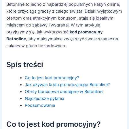
Betonline to jedno z najbardziej popularnych kasyn online,
które przyciąga graczy z całego świata. Dzięki wyjątkowym
ofertom oraz atrakcyjnym bonusom, staje się idealnym
miejscem do zabawy i wygranej. W tym artykule
przyjrzymy się, jak wykorzystać
kod promocyjny
Betonline
, aby maksymalnie zwiększyć swoje szanse na
sukces w grach hazardowych.
Spis treści
Co to jest kod promocyjny?
Jak używać kodu promocyjnego Betonline?
Oferty bonusowe dostępne w Betonline
Najczęstsze pytania
Podsumowanie
Co to jest kod promocyjny?