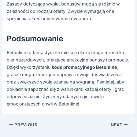
Zasady dotyczące wypłat bonusów mogą się różnić w
zależności od rodzaju oferty. Zwykle wymagają one
spełnienia określonych warunków obrotu.
Podsumowanie
Betonline to fantastyczne miejsce dla każdego miłośnika
gier hazardowych, oferujące atrakcyjne bonusy i promocje.
Dzięki wykorzystaniu
kodu promocyjnego Betonline
,
gracze mogą znacząco poprawić swoje doświadczenia
oraz zwiększyć swoje szanse na wygraną. Pamiętaj, aby
dokładnie zapoznać się z warunkami każdej oferty i grać
odpowiedzialnie. Życzymy udanych gier i wielu
emocjonujących chwil w Betonline!
PREVIOUS
NEXT