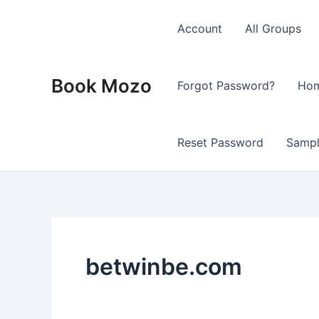
Skip
to
Account
All Groups
content
Book Mozo
Forgot Password?
Ho
Reset Password
Sampl
betwinbe.com