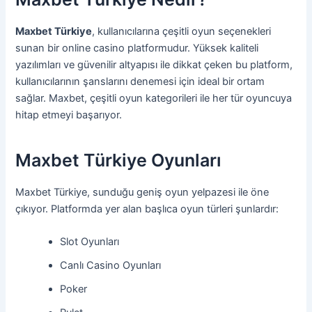
Maxbet Türkiye
, kullanıcılarına çeşitli oyun seçenekleri
sunan bir online casino platformudur. Yüksek kaliteli
yazılımları ve güvenilir altyapısı ile dikkat çeken bu platform,
kullanıcılarının şanslarını denemesi için ideal bir ortam
sağlar. Maxbet, çeşitli oyun kategorileri ile her tür oyuncuya
hitap etmeyi başarıyor.
Maxbet Türkiye Oyunları
Maxbet Türkiye, sunduğu geniş oyun yelpazesi ile öne
çıkıyor. Platformda yer alan başlıca oyun türleri şunlardır:
Slot Oyunları
Canlı Casino Oyunları
Poker