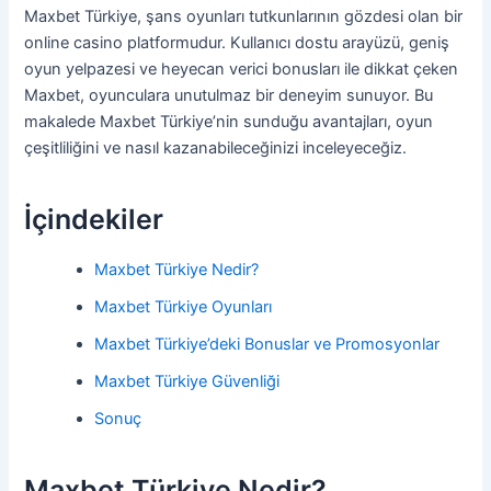
Maxbet Türkiye, şans oyunları tutkunlarının gözdesi olan bir
online casino platformudur. Kullanıcı dostu arayüzü, geniş
oyun yelpazesi ve heyecan verici bonusları ile dikkat çeken
Maxbet, oyunculara unutulmaz bir deneyim sunuyor. Bu
makalede Maxbet Türkiye’nin sunduğu avantajları, oyun
çeşitliliğini ve nasıl kazanabileceğinizi inceleyeceğiz.
İçindekiler
Maxbet Türkiye Nedir?
Maxbet Türkiye Oyunları
Maxbet Türkiye’deki Bonuslar ve Promosyonlar
Maxbet Türkiye Güvenliği
Sonuç
Maxbet Türkiye Nedir?